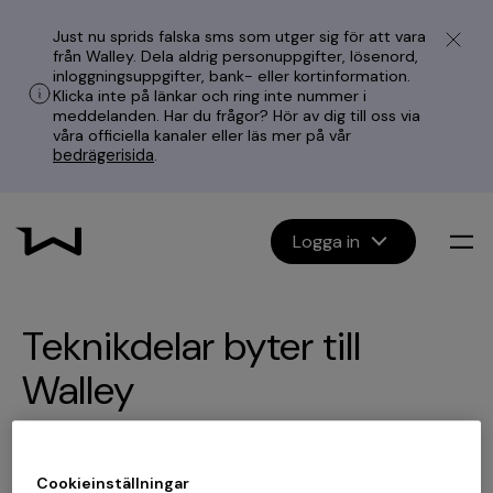
Just nu sprids falska sms som utger sig för att vara
från Walley. Dela aldrig personuppgifter, lösenord,
inloggningsuppgifter, bank- eller kortinformation.
Klicka inte på länkar och ring inte nummer i
meddelanden. Har du frågor? Hör av dig till oss via
våra officiella kanaler eller läs mer på vår
bedrägerisida
.
Logga in
Teknikdelar byter till
Walley
"En ökad flexibilitet"
Cookieinställningar