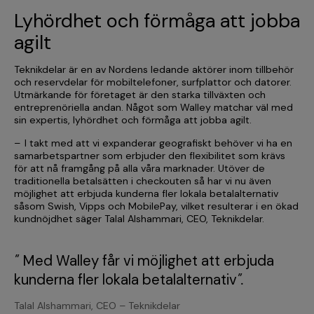
Lyhördhet och förmåga att jobba
agilt
Teknikdelar är en av Nordens ledande aktörer inom tillbehör
och reservdelar för mobiltelefoner, surfplattor och datorer.
Utmärkande för företaget är den starka tillväxten och
entreprenöriella andan. Något som Walley matchar väl med
sin expertis, lyhördhet och förmåga att jobba agilt.
– I takt med att vi expanderar geografiskt behöver vi ha en
samarbetspartner som erbjuder den flexibilitet som krävs
för att nå framgång på alla våra marknader. Utöver de
traditionella betalsätten i checkouten så har vi nu även
möjlighet att erbjuda kunderna fler lokala betalalternativ
såsom Swish, Vipps och MobilePay, vilket resulterar i en ökad
kundnöjdhet säger Talal Alshammari, CEO, Teknikdelar.
"
Med Walley får vi möjlighet att erbjuda
kunderna fler lokala betalalternativ
".
Talal Alshammari, CEO – Teknikdelar