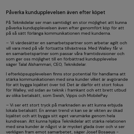
Påverka kundupplevelsen även efter köpet
På Teknikdelar ser man samtidigt en stor möjlighet att kunna
påverka kundupplevelsen även efter genomfört köp för att
på så sätt förlänga kommunikationen med kunderna.
– Vi värdesätter en samarbetspartner som arbetar agilt och
vill vara med på vår fortsatta tillväxtresa. Med Walley får vi
en samarbetspartner som passar våra framtidsvisioner och
som ger oss möjlighet till en förbättrad kundupplevelse
säger Talal Alshammari, CEO, Teknikdelar.
I efterköpsupplevelsen finns stor potential för handlarna att
stärka kommunikationen med sina kunder vilket är avgörande
för att bygga lojalitet över tid. Det är därför ett stort fokus
för Walley, vid sidan av teknik i framkant och ett brett utbud
av olika betalsätt, som Swish, Vipps och MobilePay.
– Vi ser ett stort tryck på marknaden av att kunna erbjuda
lokala betalsätt. En annan trend vi kan se är vikten av ökad
lojalitet och att bygga sitt eget varumärke genom hela
kundresan. Att kunna hjälpa Teknikdelar att stärka relationen
med sina kunder är något vi är mycket glada över och vi ser
verkligen fram emot samarbetet, säger Josef Bosaeus -