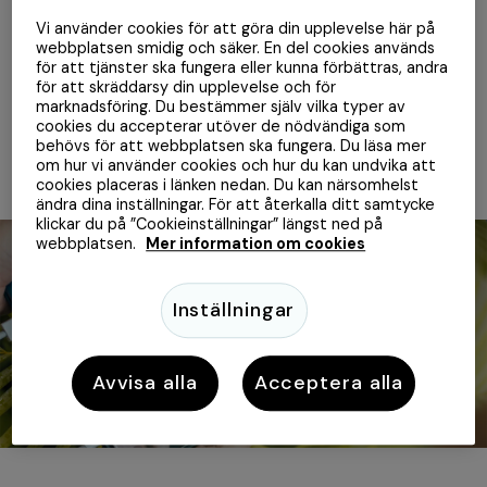
Mobiltillbehörssajten Teknikdelar expanderar stort med
lansering i både Finland och Danmark. Som en del i
Vi använder cookies för att göra din upplevelse här på
webbplatsen smidig och säker. En del cookies används
tillväxtstrategin byter de nu även betalpartner och
för att tjänster ska fungera eller kunna förbättras, andra
lämnar Klarna för Walley. “I takt med att vi expanderar
för att skräddarsy din upplevelse och för
så behöver vi en samarbetspartner som ger oss den
marknadsföring. Du bestämmer själv vilka typer av
flexibilitet som krävs för att nå framgång på samtliga
cookies du accepterar utöver de nödvändiga som
marknader” säger Talal Alshammari, CEO på
behövs för att webbplatsen ska fungera. Du läsa mer
Teknikdelar.
om hur vi använder cookies och hur du kan undvika att
cookies placeras i länken nedan. Du kan närsomhelst
ändra dina inställningar. För att återkalla ditt samtycke
klickar du på ”Cookieinställningar” längst ned på
webbplatsen.
Mer information om cookies
Inställningar
Avvisa alla
Acceptera alla