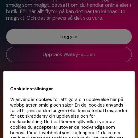
smidig som möjligt, oavsett om du handlar online eller i
butik. För när allt flyter på kan det nästan kännas lite
magiskt. Och det är precis så det ska vara.
Logga in
Upptäck Walley-appen
Cookieinställningar
Vi använder cookies för att göra din upplevelse här på
webbplatsen smidig och säker. En del cookies används
för att tjänster ska fungera eller kunna förbättras, andra
för att skräddarsy din upplevelse och för
marknadsföring. Du bestämmer själv vilka typer av
cookies du accepterar utöver de nödvändiga som
behövs för att webbplatsen ska fungera. Du läsa mer