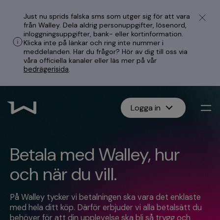
Just nu sprids falska sms som utger sig för att vara
från Walley. Dela aldrig personuppgifter, lösenord,
inloggningsuppgifter, bank- eller kortinformation.
Klicka inte på länkar och ring inte nummer i
meddelanden. Har du frågor? Hör av dig till oss via
våra officiella kanaler eller läs mer på vår
bedrägerisida
.
Logga in
Betala med Walley, hur
och när du vill.
På Walley tycker vi betalningen ska vara det enklaste
med hela ditt köp. Därför erbjuder vi alla betalsätt du
behöver för att din upplevelse ska bli så trygg och