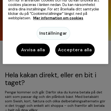
om hur vi använder cookies och hur du kan undvika att
cookies placeras i länken nedan. Du kan närsomhelst
ändra dina inställningar. För att återkalla ditt samtycke
klickar du på ”Cookieinställningar” längst ned på
webbplatsen.
Mer information om cookies
Inställningar
Avvisa alla
Acceptera alla
Hela kakan direkt, eller en bit i
taget?
Pengar kommer och går. Därför ska du kunna betala på det
sätt som passar dig och din plånbok bäst. Med betalsätt
som Swish, kort, faktura och olika delbetalningsalternativ gör
vi det tryggt och enkelt att shoppa – och framför allt betala
– helt på dina villkor.